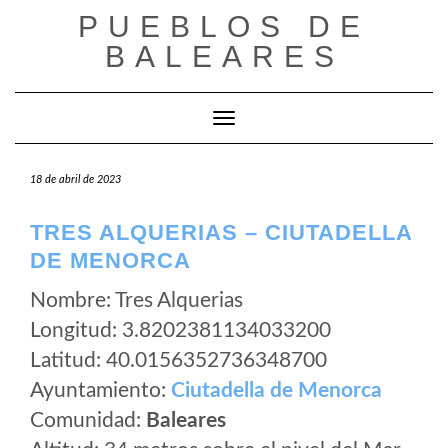
Saltar
PUEBLOS DE
al
BALEARES
contenido
Cambiar modo de navegación
18 de abril de 2023
TRES ALQUERIAS – CIUTADELLA
DE MENORCA
Nombre: Tres Alquerias
Longitud: 3.8202381134033200
Latitud: 40.0156352736348700
Ayuntamiento:
Ciutadella de Menorca
Comunidad:
Baleares