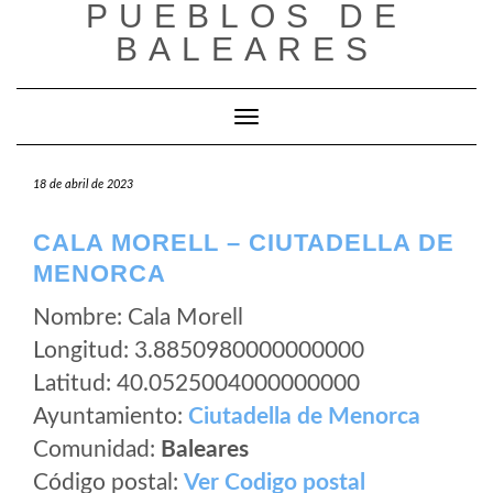
PUEBLOS DE
Saltar
al
BALEARES
contenido
Cambiar modo de navegación
18 de abril de 2023
CALA MORELL – CIUTADELLA DE
MENORCA
Nombre: Cala Morell
Longitud: 3.8850980000000000
Latitud: 40.0525004000000000
Ayuntamiento:
Ciutadella de Menorca
Comunidad:
Baleares
Código postal:
Ver Codigo postal