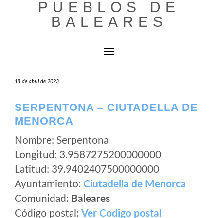
PUEBLOS DE
Saltar
al
BALEARES
contenido
Cambiar modo de navegación
18 de abril de 2023
SERPENTONA – CIUTADELLA DE
MENORCA
Nombre: Serpentona
Longitud: 3.9587275200000000
Latitud: 39.9402407500000000
Ayuntamiento:
Ciutadella de Menorca
Comunidad:
Baleares
Código postal:
Ver Codigo postal