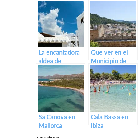
de Santa María
en Mallorca.
La encantadora
Que ver en el
aldea de
Municipio de
Binibeca en la
Capdepera en
isla de Menorca
Baleares
Sa Canova en
Cala Bassa en
Mallorca
Ibiza