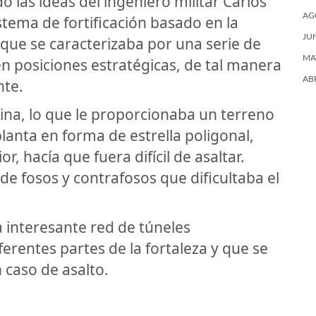
o las ideas del ingeniero militar Carlos
AG
stema de fortificación basado en la
JU
oque se caracterizaba por una serie de
MA
en posiciones estratégicas, de tal manera
AB
nte.
ina, lo que le proporcionaba un terreno
lanta en forma de estrella poligonal,
r, hacía que fuera difícil de asaltar.
e fosos y contrafosos que dificultaba el
a interesante red de túneles
erentes partes de la fortaleza y que se
 caso de asalto.