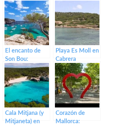
Mallorca
El encanto de
Playa Es Moll en
Son Bou:
Cabrera
descubre la
belleza de
Menorca
Cala Mitjana (y
Corazón de
Mitjaneta) en
Mallorca:
Menorca
Manacor, la