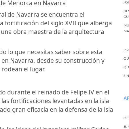
a de Menorca en Navarra
¿Q
DE
ral de Navarra se encuentra el
GU
 fortificación del siglo XVII que alberga
MU
a una obra maestra de la arquitectura
MA
do lo que necesitas saber sobre esta
PL
 en Navarra, desde su construcción y
QU
 rodean el lugar.
QU
SI
ido durante el reinado de Felipe IV en el
A
las fortificaciones levantadas en la isla
o gran eficacia en la defensa de la isla
OC
JU