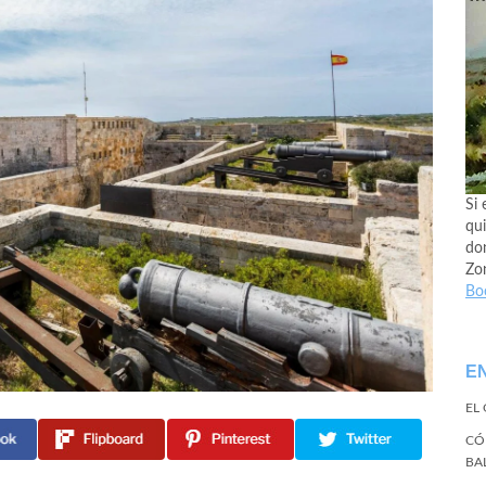
Si 
qui
don
Zo
Bo
E
EL
CÓ
BA