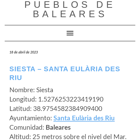
PUEBLOS DE
Saltar
al
BALEARES
contenido
Cambiar modo de navegación
18 de abril de 2023
SIESTA – SANTA EULÀRIA DES
RIU
Nombre: Siesta
Longitud: 1.5276253223419190
Latitud: 38.9754582384909400
Ayuntamiento:
Santa Eulària des Riu
Comunidad:
Baleares
Altitud: 25 metros sobre el nivel del Mar.