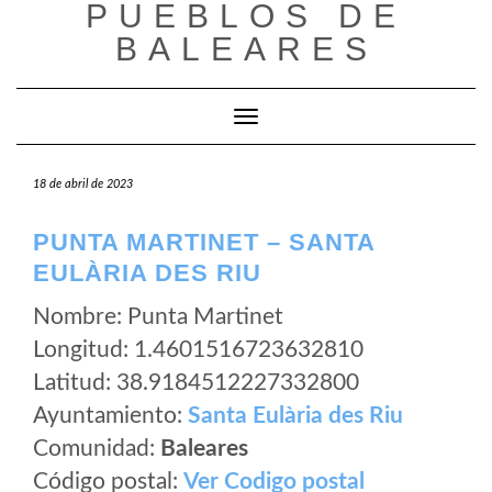
PUEBLOS DE
Saltar
al
BALEARES
contenido
Cambiar modo de navegación
18 de abril de 2023
PUNTA MARTINET – SANTA
EULÀRIA DES RIU
Nombre: Punta Martinet
Longitud: 1.4601516723632810
Latitud: 38.9184512227332800
Ayuntamiento:
Santa Eulària des Riu
Comunidad:
Baleares
Código postal:
Ver Codigo postal