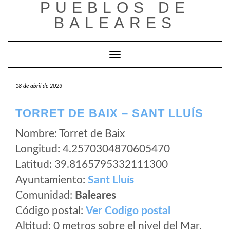
PUEBLOS DE
Saltar
al
BALEARES
contenido
Cambiar modo de navegación
18 de abril de 2023
TORRET DE BAIX – SANT LLUÍS
Nombre: Torret de Baix
Longitud: 4.2570304870605470
Latitud: 39.8165795332111300
Ayuntamiento:
Sant Lluís
Comunidad:
Baleares
Código postal:
Ver Codigo postal
Altitud: 0 metros sobre el nivel del Mar.