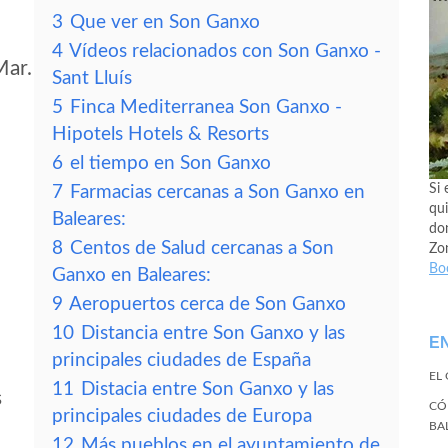
3
Que ver en Son Ganxo
4
Vídeos relacionados con Son Ganxo -
Mar.
Sant Lluís
5
Finca Mediterranea Son Ganxo -
Hipotels Hotels & Resorts
6
el tiempo en Son Ganxo
Si 
7
Farmacias cercanas a Son Ganxo en
qui
Baleares:
don
8
Centos de Salud cercanas a Son
Zo
Bo
Ganxo en Baleares:
9
Aeropuertos cerca de Son Ganxo
10
Distancia entre Son Ganxo y las
E
principales ciudades de España
EL
11
Distacia entre Son Ganxo y las
s
CÓ
principales ciudades de Europa
BA
12
Más pueblos en el ayuntamiento de