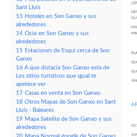
¿Q
Sant Lluís
DE
13
Hoteles en Son Ganxo y sus
GU
alrededores
MU
14
Ocio en Son Ganxo y sus
MA
alrededores
15
Estaciones de Esqui cerca de Son
PL
Ganxo
QU
16
A que distacia Son Ganxo esta de
QU
Los sitios turisticos que igual te
SI
apetece ver
17
Casas en venta en Son Ganxo
18
Otros Mapas de Son Ganxo en Sant
A
Lluís - Baleares
19
Mapa Satelite de Son Ganxo y sus
OC
alrededores
JU
20
Mapa Normal google de Son Ganxo