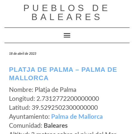
Saltar
PUEBLOS DE
al
BALEARES
contenido
Cambiar modo de navegación
18 de abril de 2023
PLATJA DE PALMA – PALMA DE
MALLORCA
Nombre: Platja de Palma
Longitud: 2.7312772200000000
Latitud: 39.5292502300000000
Ayuntamiento:
Palma de Mallorca
Comunidad:
Baleares