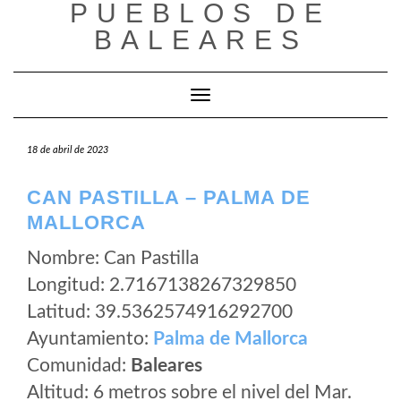
PUEBLOS DE
Saltar
al
BALEARES
contenido
Cambiar modo de navegación
18 de abril de 2023
CAN PASTILLA – PALMA DE
MALLORCA
Nombre: Can Pastilla
Longitud: 2.7167138267329850
Latitud: 39.5362574916292700
Ayuntamiento:
Palma de Mallorca
Comunidad:
Baleares
Altitud: 6 metros sobre el nivel del Mar.