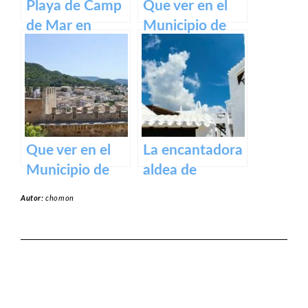
Playa de Camp
Que ver en el
de Mar en
Municipio de
Mallorca
Binissalem en
Baleares
Que ver en el
La encantadora
Municipio de
aldea de
Capdepera en
Binibeca en la
Autor:
chomon
Baleares
isla de Menorca