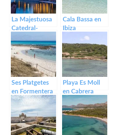
La Majestuosa
Cala Bassa en
Catedral-
Ibiza
Basílica de
Santa María en
Mallorca.
Ses Platgetes
Playa Es Moll
en Formentera
en Cabrera