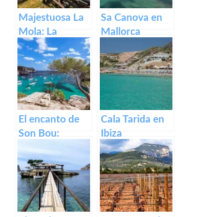
Majestuosa La
Sa Canova en
Mola: La
Mallorca
Fortaleza de
Menorca
El encanto de
Cala Tarida en
Son Bou:
Ibiza
descubre la
belleza de
Menorca