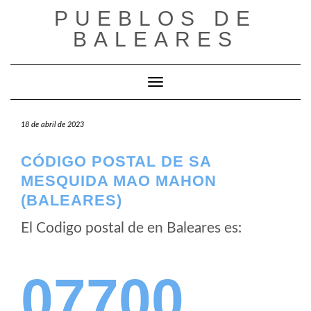
Saltar
PUEBLOS DE
al
BALEARES
contenido
Cambiar modo de navegación
18 de abril de 2023
CÓDIGO POSTAL DE SA
MESQUIDA MAO MAHON
(BALEARES)
El Codigo postal de
en Baleares es:
07700