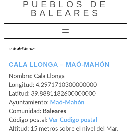
PUEBLOS DE
Saltar
al
BALEARES
contenido
Cambiar modo de navegación
18 de abril de 2023
CALA LLONGA – MAÓ-MAHÓN
Nombre: Cala Llonga
Longitud: 4.2971710300000000
Latitud: 39.8881182600000000
Ayuntamiento:
Maó-Mahón
Comunidad:
Baleares
Código postal:
Ver Codigo postal
Altitud: 15 metros sobre el nivel del Mar.