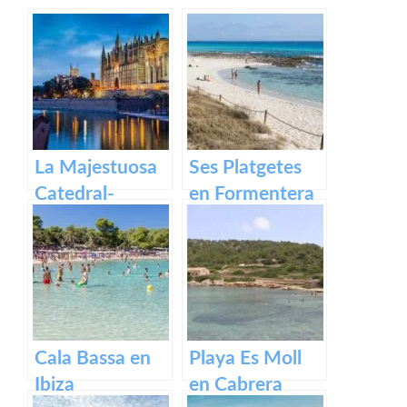
La Majestuosa
Ses Platgetes
Catedral-
en Formentera
Basílica de
Santa María en
Mallorca.
Cala Bassa en
Playa Es Moll
Ibiza
en Cabrera