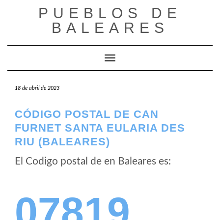
Saltar
PUEBLOS DE
al
BALEARES
contenido
Cambiar modo de navegación
18 de abril de 2023
CÓDIGO POSTAL DE CAN
FURNET SANTA EULARIA DES
RIU (BALEARES)
El Codigo postal de
en Baleares es:
07819