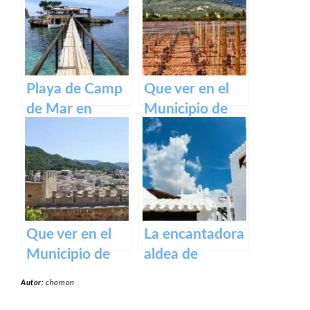
belleza de
Menorca
Playa de Camp
Que ver en el
de Mar en
Municipio de
Mallorca
Binissalem en
Baleares
Que ver en el
La encantadora
Municipio de
aldea de
Capdepera en
Binibeca en la
Autor:
chomon
Baleares
isla de Menorca