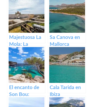
Majestuosa La
Sa Canova en
Mola: La
Mallorca
Fortaleza de
Menorca
El encanto de
Cala Tarida en
Son Bou:
Ibiza
descubre la