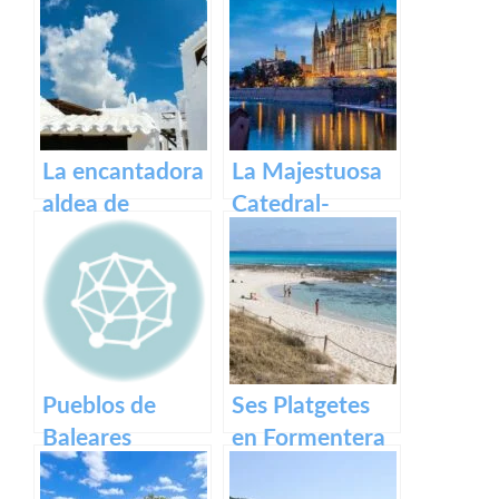
La encantadora
La Majestuosa
aldea de
Catedral-
Binibeca en la
Basílica de
isla de Menorca
Santa María en
Mallorca.
Pueblos de
Ses Platgetes
Baleares
en Formentera