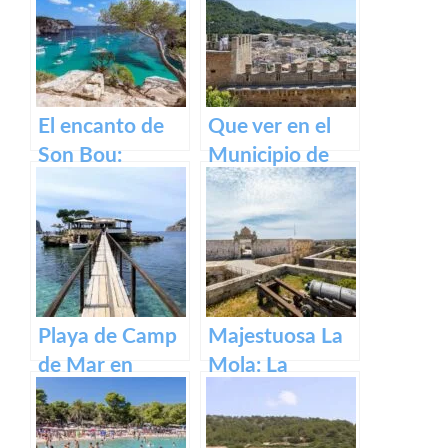
El encanto de
Que ver en el
Son Bou:
Municipio de
descubre la
Capdepera en
belleza de
Baleares
Menorca
Playa de Camp
Majestuosa La
de Mar en
Mola: La
Mallorca
Fortaleza de
Menorca