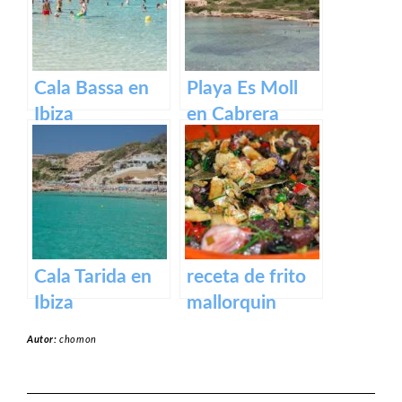
Cala Bassa en
Playa Es Moll
Ibiza
en Cabrera
Cala Tarida en
receta de frito
Ibiza
mallorquin
Autor:
chomon