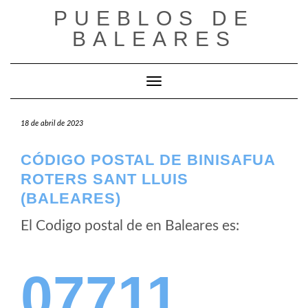
Saltar
PUEBLOS DE
al
BALEARES
contenido
Cambiar modo de navegación
18 de abril de 2023
CÓDIGO POSTAL DE BINISAFUA
ROTERS SANT LLUIS
(BALEARES)
El Codigo postal de
en Baleares es:
07711