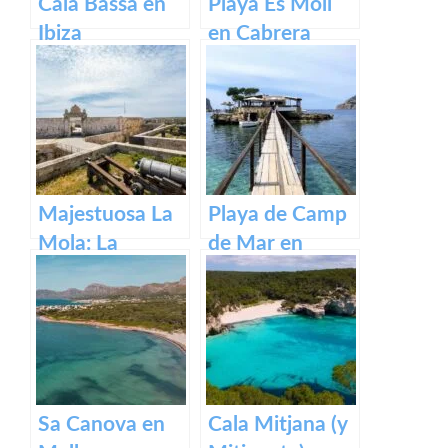
Cala Bassa en
Playa Es Moll
Ibiza
en Cabrera
Majestuosa La
Playa de Camp
Mola: La
de Mar en
Fortaleza de
Mallorca
Menorca
Sa Canova en
Cala Mitjana (y