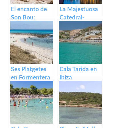
El encanto de
La Majestuosa
Son Bou:
Catedral-
descubre la
Basílica de
belleza de
Santa María en
Menorca
Mallorca.
Ses Platgetes
Cala Tarida en
en Formentera
Ibiza