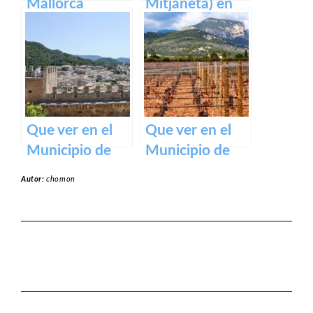
Mallorca
Mitjaneta) en
Menorca
Que ver en el
Que ver en el
Municipio de
Municipio de
Capdepera en
Binissalem en
Autor:
chomon
Baleares
Baleares