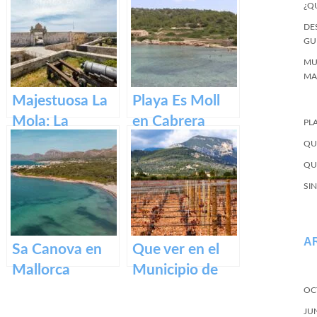
¿Q
Santa María en
DE
Mallorca.
GU
MU
MA
Majestuosa La
Playa Es Moll
Mola: La
en Cabrera
PL
Fortaleza de
QU
Menorca
QU
SI
A
Sa Canova en
Que ver en el
Mallorca
Municipio de
Binissalem en
OC
Baleares
JU