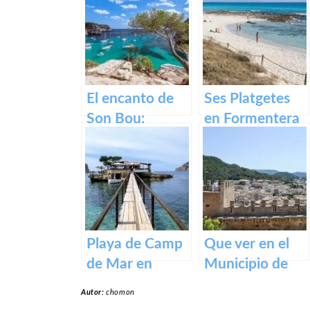
El encanto de
Ses Platgetes
Son Bou:
en Formentera
descubre la
belleza de
Menorca
Playa de Camp
Que ver en el
de Mar en
Municipio de
Mallorca
Capdepera en
Autor:
chomon
Baleares