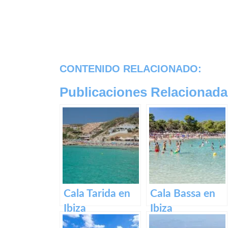
CONTENIDO RELACIONADO:
Publicaciones Relacionada
Cala Tarida en
Cala Bassa en
Ibiza
Ibiza