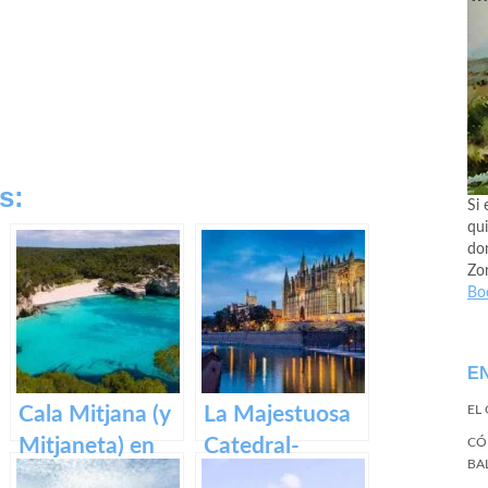
s:
Si 
qui
don
Zo
Bo
E
Cala Mitjana (y
La Majestuosa
EL
Mitjaneta) en
Catedral-
CÓ
BA
Menorca
Basílica de