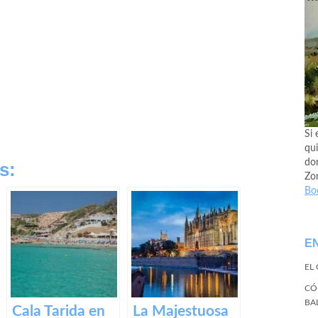
Si 
qui
don
s:
Zo
Bo
E
EL
CÓ
BA
Cala Tarida en
La Majestuosa