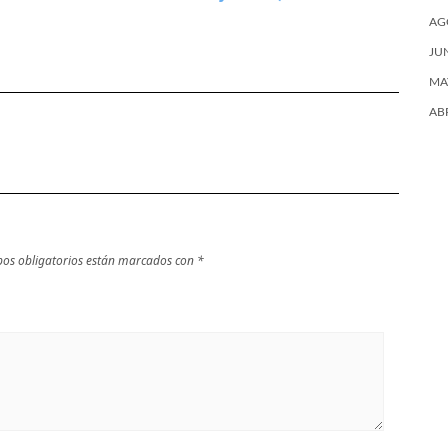
Binibeca en la
Menorca
AG
isla de Menorca
JU
MA
AB
os obligatorios están marcados con
*