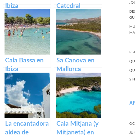
¿Q
Ibiza
Catedral-
DE
Basílica de
GU
Santa María en
MU
Mallorca.
MA
PL
Cala Bassa en
Sa Canova en
QU
Ibiza
Mallorca
QU
SI
A
La encantadora
Cala Mitjana (y
OC
aldea de
Mitjaneta) en
JU