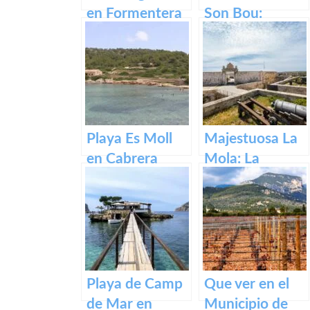
en Formentera
Son Bou:
descubre la
belleza de
Menorca
Playa Es Moll
Majestuosa La
en Cabrera
Mola: La
Fortaleza de
Menorca
Playa de Camp
Que ver en el
de Mar en
Municipio de