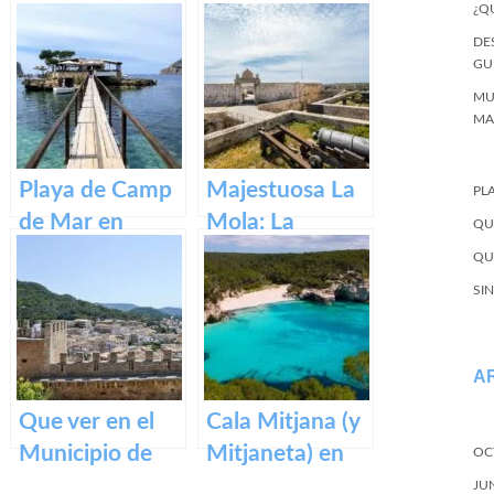
¿Q
Basílica de
DE
Santa María en
GU
Mallorca.
MU
MA
Playa de Camp
Majestuosa La
PL
de Mar en
Mola: La
QU
Mallorca
Fortaleza de
QU
Menorca
SI
A
Que ver en el
Cala Mitjana (y
Municipio de
Mitjaneta) en
OC
Capdepera en
Menorca
JU