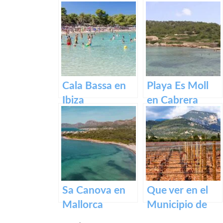
descubre la
belleza de
Menorca
Cala Bassa en
Playa Es Moll
Ibiza
en Cabrera
Sa Canova en
Que ver en el
Mallorca
Municipio de
Binissalem en