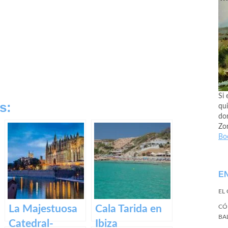
Si 
s:
qui
don
Zo
Bo
E
EL
La Majestuosa
Cala Tarida en
CÓ
BA
Catedral-
Ibiza