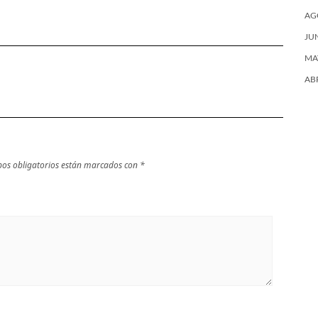
Baleares
AG
JU
MA
AB
os obligatorios están marcados con
*