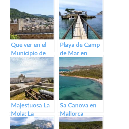
Que ver en el
Playa de Camp
Municipio de
de Mar en
Capdepera en
Mallorca
Baleares
Majestuosa La
Sa Canova en
Mola: La
Mallorca
Fortaleza de