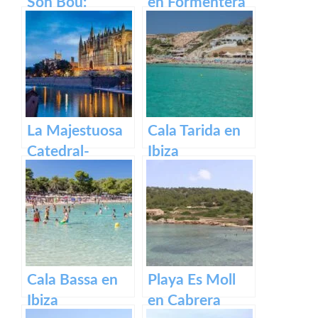
Son Bou:
en Formentera
descubre la
belleza de
Menorca
La Majestuosa
Cala Tarida en
Catedral-
Ibiza
Basílica de
Santa María en
Mallorca.
Cala Bassa en
Playa Es Moll
Ibiza
en Cabrera