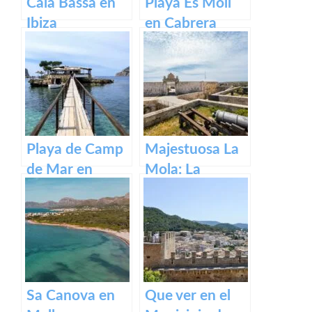
Cala Bassa en
Playa Es Moll
Ibiza
en Cabrera
Playa de Camp
Majestuosa La
de Mar en
Mola: La
Mallorca
Fortaleza de
Menorca
Sa Canova en
Que ver en el