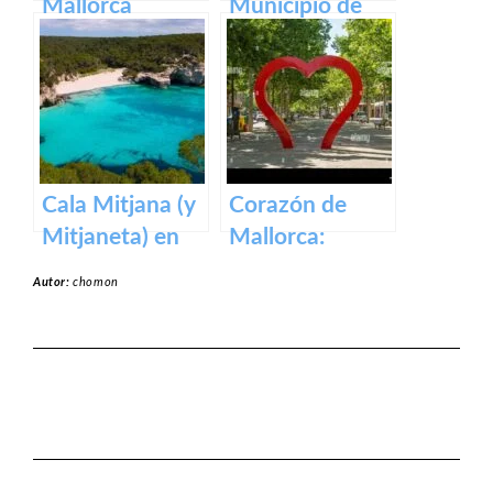
Mallorca
Municipio de
Capdepera en
Baleares
Cala Mitjana (y
Corazón de
Mitjaneta) en
Mallorca:
Menorca
Manacor, la
Autor:
chomon
ciudad que lo
tiene todo.