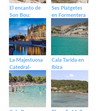
El encanto de
Ses Platgetes
Son Bou:
en Formentera
descubre la
belleza de
Menorca
La Majestuosa
Cala Tarida en
Catedral-
Ibiza
Basílica de
Santa María en
Mallorca.