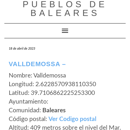
PUEBLOS DE
Saltar
al
BALEARES
contenido
Cambiar modo de navegación
18 de abril de 2023
VALLDEMOSSA –
Nombre: Valldemossa
Longitud: 2.6228570938110350
Latitud: 39.7106862225253300
Ayuntamiento:
Comunidad:
Baleares
Código postal:
Ver Codigo postal
Altitud: 409 metros sobre el nivel del Mar.