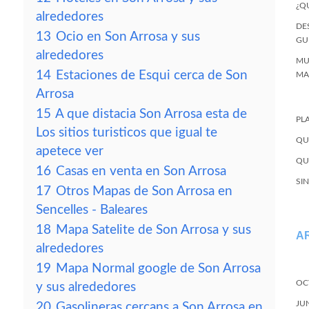
¿Q
alrededores
DE
13
Ocio en Son Arrosa y sus
GU
alrededores
MU
14
Estaciones de Esqui cerca de Son
MA
Arrosa
15
A que distacia Son Arrosa esta de
PL
Los sitios turisticos que igual te
QU
apetece ver
QU
16
Casas en venta en Son Arrosa
SI
17
Otros Mapas de Son Arrosa en
Sencelles - Baleares
18
Mapa Satelite de Son Arrosa y sus
A
alrededores
19
Mapa Normal google de Son Arrosa
OC
y sus alrededores
JU
20
Gasolineras cercans a Son Arrosa en