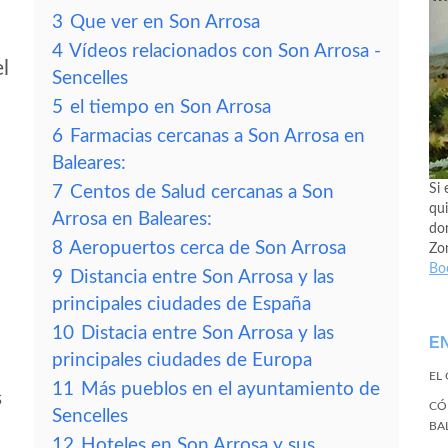
3
Que ver en Son Arrosa
4
Vídeos relacionados con Son Arrosa -
el
Sencelles
5
el tiempo en Son Arrosa
6
Farmacias cercanas a Son Arrosa en
Baleares:
Si 
7
Centos de Salud cercanas a Son
qui
Arrosa en Baleares:
don
8
Aeropuertos cerca de Son Arrosa
Zo
Bo
9
Distancia entre Son Arrosa y las
principales ciudades de España
10
Distacia entre Son Arrosa y las
E
principales ciudades de Europa
EL
11
Más pueblos en el ayuntamiento de
s
CÓ
Sencelles
BA
12
Hoteles en Son Arrosa y sus