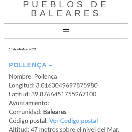
PUEBLOS DE
Saltar
al
BALEARES
contenido
Cambiar modo de navegación
18 de abril de 2023
POLLENÇA –
Nombre: Pollença
Longitud: 3.0163049697875980
Latitud: 39.8766451755967100
Ayuntamiento:
Comunidad:
Baleares
Código postal:
Ver Codigo postal
Altitud: 47 metros sobre el nivel del Mar.