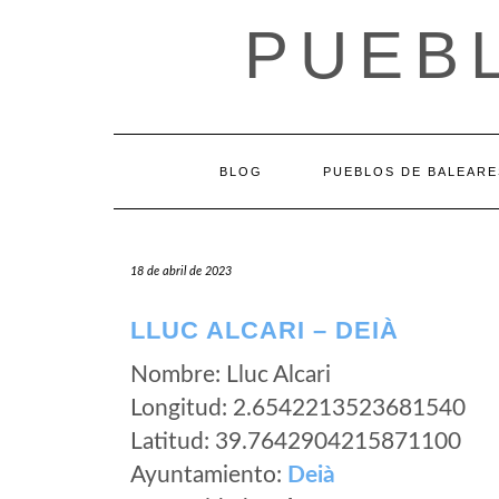
Saltar
PUEB
al
contenido
BLOG
PUEBLOS DE BALEARE
18 de abril de 2023
LLUC ALCARI – DEIÀ
Nombre: Lluc Alcari
Longitud: 2.6542213523681540
Latitud: 39.7642904215871100
Ayuntamiento:
Deià