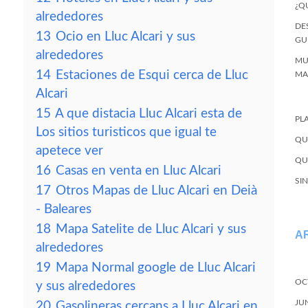
¿Q
alrededores
DE
13
Ocio en Lluc Alcari y sus
GU
alrededores
MU
14
Estaciones de Esqui cerca de Lluc
MA
Alcari
15
A que distacia Lluc Alcari esta de
PL
Los sitios turisticos que igual te
QU
apetece ver
QU
16
Casas en venta en Lluc Alcari
SI
17
Otros Mapas de Lluc Alcari en Deià
- Baleares
18
Mapa Satelite de Lluc Alcari y sus
A
alrededores
19
Mapa Normal google de Lluc Alcari
OC
y sus alrededores
JU
20
Gasolineras cercans a Lluc Alcari en