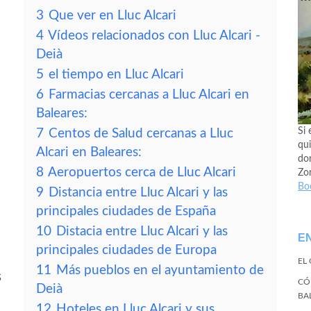
3
Que ver en Lluc Alcari
4
Vídeos relacionados con Lluc Alcari -
Deià
5
el tiempo en Lluc Alcari
6
Farmacias cercanas a Lluc Alcari en
Baleares:
Si 
7
Centos de Salud cercanas a Lluc
qui
Alcari en Baleares:
don
8
Aeropuertos cerca de Lluc Alcari
Zo
Bo
9
Distancia entre Lluc Alcari y las
principales ciudades de España
10
Distacia entre Lluc Alcari y las
E
principales ciudades de Europa
EL
11
Más pueblos en el ayuntamiento de
s
CÓ
Deià
BA
12
Hoteles en Lluc Alcari y sus