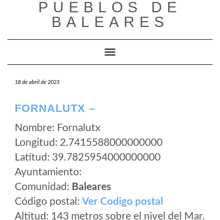
PUEBLOS DE
Saltar
al
BALEARES
contenido
Cambiar modo de navegación
18 de abril de 2023
FORNALUTX –
Nombre: Fornalutx
Longitud: 2.7415588000000000
Latitud: 39.7825954000000000
Ayuntamiento:
Comunidad:
Baleares
Código postal:
Ver Codigo postal
Altitud: 143 metros sobre el nivel del Mar.