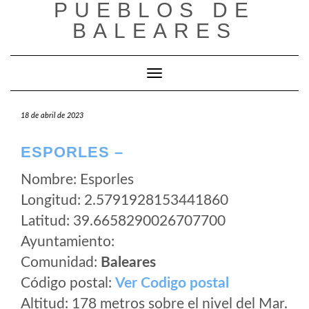
PUEBLOS DE
Saltar
al
BALEARES
contenido
Cambiar modo de navegación
18 de abril de 2023
ESPORLES –
Nombre: Esporles
Longitud: 2.5791928153441860
Latitud: 39.6658290026707700
Ayuntamiento:
Comunidad:
Baleares
Código postal:
Ver Codigo postal
Altitud: 178 metros sobre el nivel del Mar.