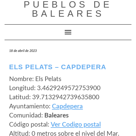
PUEBLOS DE
Saltar
al
BALEARES
contenido
Cambiar modo de navegación
18 de abril de 2023
ELS PELATS – CAPDEPERA
Nombre: Els Pelats
Longitud: 3.4629249572753900
Latitud: 39.7132942739635800
Ayuntamiento:
Capdepera
Comunidad:
Baleares
Código postal:
Ver Codigo postal
Altitud: 0 metros sobre el nivel del Mar.