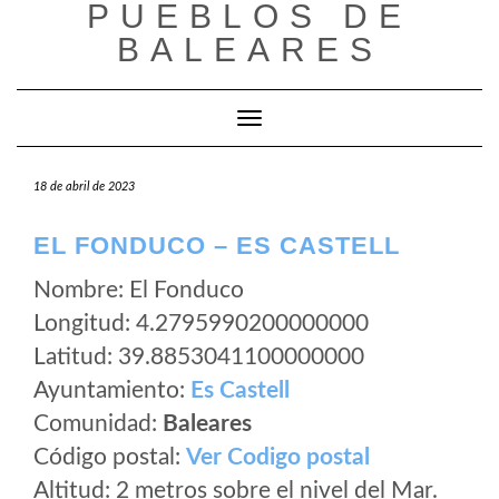
PUEBLOS DE
Saltar
al
BALEARES
contenido
Cambiar modo de navegación
18 de abril de 2023
EL FONDUCO – ES CASTELL
Nombre: El Fonduco
Longitud: 4.2795990200000000
Latitud: 39.8853041100000000
Ayuntamiento:
Es Castell
Comunidad:
Baleares
Código postal:
Ver Codigo postal
Altitud: 2 metros sobre el nivel del Mar.