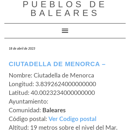
PUEBLOS DE
Saltar
al
BALEARES
contenido
Cambiar modo de navegación
18 de abril de 2023
CIUTADELLA DE MENORCA –
Nombre: Ciutadella de Menorca
Longitud: 3.8392624000000000
Latitud: 40.0023234000000000
Ayuntamiento:
Comunidad:
Baleares
Código postal:
Ver Codigo postal
Altitud: 19 metros sobre el nivel del Mar.