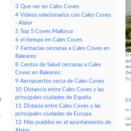
3
Que ver en Cales Coves
4
Vídeos relacionados con Cales Coves
- Alaior
5
Top 5 Coves Mallorca
6
el tiempo en Cales Coves
7
Farmacias cercanas a Cales Coves en
Si 
Baleares:
qui
8
Centos de Salud cercanas a Cales
don
Coves en Baleares:
Zo
Bo
9
Aeropuertos cerca de Cales Coves
10
Distancia entre Cales Coves y las
principales ciudades de España
s
E
11
Distacia entre Cales Coves y las
EL
principales ciudades de Europa
s
CÓ
12
Más pueblos en el ayuntamiento de
BA
Alaior