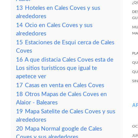
¿Q
13
Hoteles en Cales Coves y sus
DE
alrededores
GU
14
Ocio en Cales Coves y sus
MU
alrededores
MA
15
Estaciones de Esqui cerca de Cales
Coves
PL
16
A que distacia Cales Coves esta de
QU
Los sitios turisticos que igual te
QU
apetece ver
SI
17
Casas en venta en Cales Coves
18
Otros Mapas de Cales Coves en
Alaior - Baleares
A
19
Mapa Satelite de Cales Coves y sus
alrededores
OC
20
Mapa Normal google de Cales
JU
Coves y sus alrededores