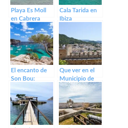
Playa Es Moll
Cala Tarida en
en Cabrera
Ibiza
El encanto de
Que ver en el
Son Bou:
Municipio de
descubre la
Capdepera en
belleza de
Baleares
Menorca