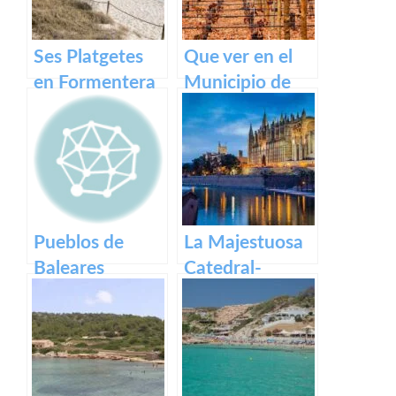
Ses Platgetes
Que ver en el
en Formentera
Municipio de
Binissalem en
Baleares
Pueblos de
La Majestuosa
Baleares
Catedral-
Basílica de
Santa María en
Mallorca.