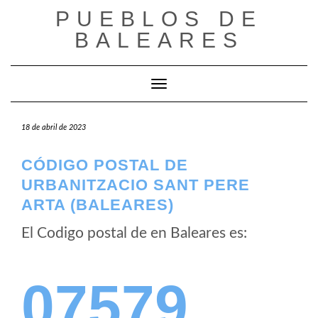
Saltar
PUEBLOS DE
al
BALEARES
contenido
Cambiar modo de navegación
18 de abril de 2023
CÓDIGO POSTAL DE
URBANITZACIO SANT PERE
ARTA (BALEARES)
El Codigo postal de
en Baleares es:
07579