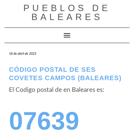
Saltar
PUEBLOS DE
al
BALEARES
contenido
Cambiar modo de navegación
18 de abril de 2023
CÓDIGO POSTAL DE SES
COVETES CAMPOS (BALEARES)
El Codigo postal de
en Baleares es:
07639