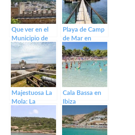
Menorca
Que ver en el
Playa de Camp
Municipio de
de Mar en
Capdepera en
Mallorca
Baleares
Majestuosa La
Cala Bassa en
Mola: La
Ibiza
Fortaleza de
Menorca