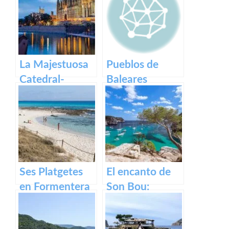
La Majestuosa
Pueblos de
Catedral-
Baleares
Basílica de
Santa María en
Mallorca.
Ses Platgetes
El encanto de
en Formentera
Son Bou:
descubre la
belleza de