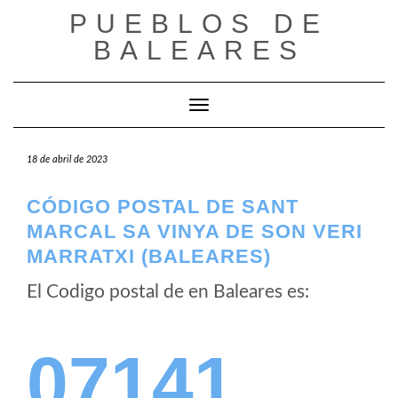
Saltar
PUEBLOS DE
al
BALEARES
contenido
Cambiar modo de navegación
18 de abril de 2023
CÓDIGO POSTAL DE SANT
MARCAL SA VINYA DE SON VERI
MARRATXI (BALEARES)
El Codigo postal de
en Baleares es:
07141