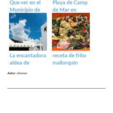
Que ver en el
Playa de Camp
Municipio de
de Mar en
Capdepera en
Mallorca
Baleares
La encantadora
receta de frito
aldea de
mallorquin
Binibeca en la
Autor:
chomon
isla de Menorca