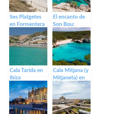
Ses Platgetes
El encanto de
en Formentera
Son Bou:
descubre la
belleza de
Menorca
Cala Tarida en
Cala Mitjana (y
Ibiza
Mitjaneta) en
Menorca