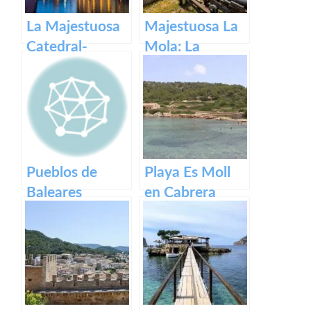
La Majestuosa
Majestuosa La
Catedral-
Mola: La
Basílica de
Fortaleza de
Santa María en
Menorca
Mallorca.
Pueblos de
Playa Es Moll
Baleares
en Cabrera