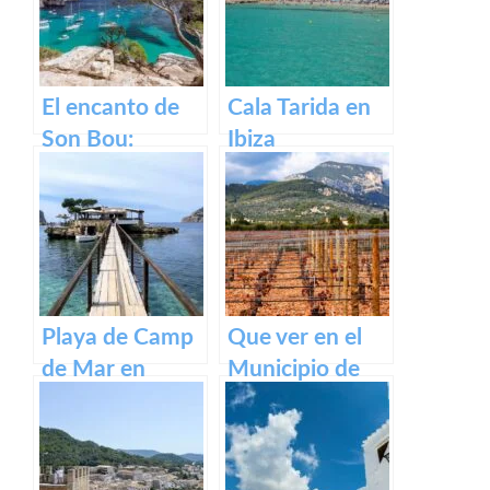
El encanto de
Cala Tarida en
Son Bou:
Ibiza
descubre la
belleza de
Menorca
Playa de Camp
Que ver en el
de Mar en
Municipio de
Mallorca
Binissalem en
Baleares