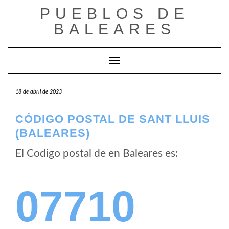
Saltar
PUEBLOS DE
al
BALEARES
contenido
Cambiar modo de navegación
18 de abril de 2023
CÓDIGO POSTAL DE SANT LLUIS
(BALEARES)
El Codigo postal de
en Baleares es:
07710