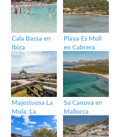
Santa María en
Mallorca.
Cala Bassa en
Playa Es Moll
Ibiza
en Cabrera
Majestuosa La
Sa Canova en
Mola: La
Mallorca
Fortaleza de
Menorca