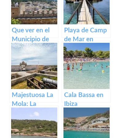
Menorca
Que ver en el
Playa de Camp
Municipio de
de Mar en
Capdepera en
Mallorca
Baleares
Majestuosa La
Cala Bassa en
Mola: La
Ibiza
Fortaleza de
Menorca