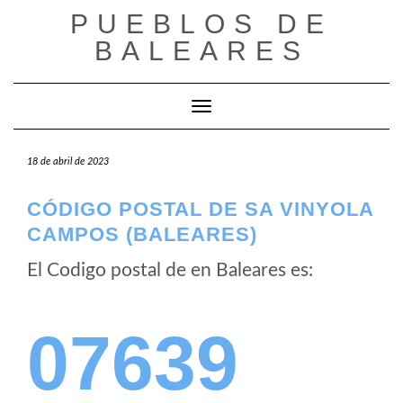
Saltar
PUEBLOS DE
al
BALEARES
contenido
Cambiar modo de navegación
18 de abril de 2023
CÓDIGO POSTAL DE SA VINYOLA
CAMPOS (BALEARES)
El Codigo postal de
en Baleares es:
07639