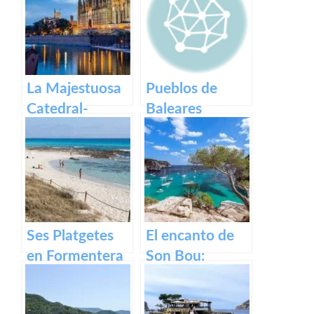
La Majestuosa
Pueblos de
Catedral-
Baleares
Basílica de
Santa María en
Mallorca.
Ses Platgetes
El encanto de
en Formentera
Son Bou:
descubre la
belleza de