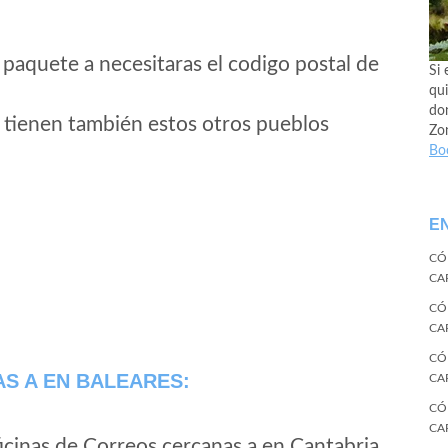
 paquete a necesitaras el codigo postal de
Si 
qui
don
 tienen también estos otros pueblos
Zo
Bo
E
CÓ
CA
CÓ
CA
CÓ
AS A
EN BALEARES:
CA
CÓ
CA
icinas de Correos cercanas a en Cantabria