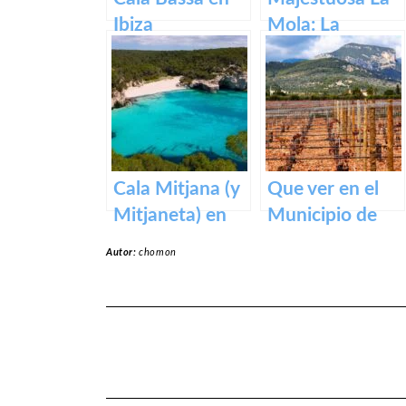
Ibiza
Mola: La
Fortaleza de
Menorca
Cala Mitjana (y
Que ver en el
Mitjaneta) en
Municipio de
Menorca
Binissalem en
Autor:
chomon
Baleares