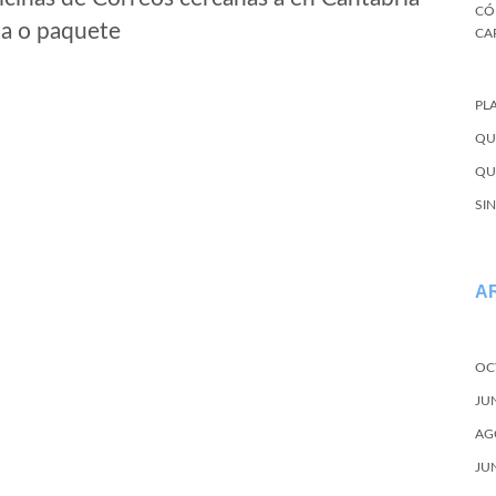
CÓ
ta o paquete
CA
PL
QU
QU
SI
A
OC
JU
AG
JU