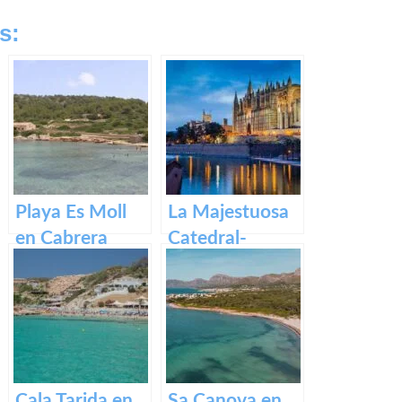
s:
Playa Es Moll
La Majestuosa
en Cabrera
Catedral-
Basílica de
Santa María en
Mallorca.
Cala Tarida en
Sa Canova en