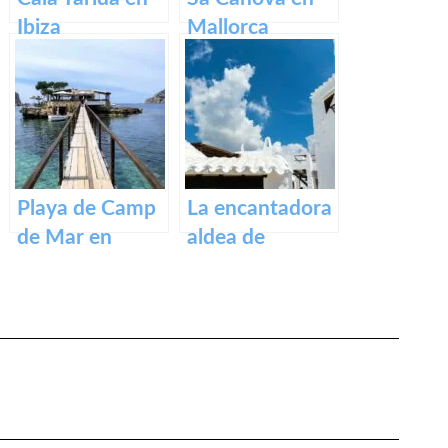
Ibiza
Mallorca
Playa de Camp
La encantadora
de Mar en
aldea de
Mallorca
Binibeca en la
isla de Menorca