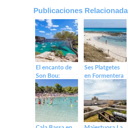
Publicaciones Relacionada
El encanto de
Ses Platgetes
Son Bou:
en Formentera
descubre la
belleza de
Menorca
Cala Bassa en
Majestuosa La