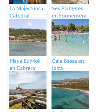
La Majestuosa
Ses Platgetes
Catedral-
en Formentera
Basílica de
Santa María en
Mallorca.
Playa Es Moll
Cala Bassa en
en Cabrera
Ibiza