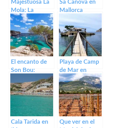
Majestuosa La
Sa Canova en
Mola: La
Mallorca
Fortaleza de
Menorca
El encanto de
Playa de Camp
Son Bou:
de Mar en
descubre la
Mallorca
belleza de
Menorca
Cala Tarida en
Que ver en el