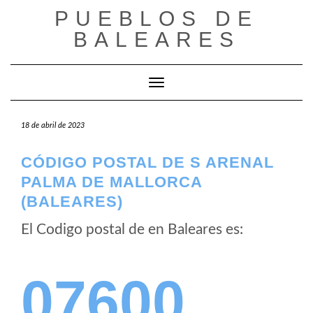
Saltar
PUEBLOS DE
al
BALEARES
contenido
Cambiar modo de navegación
18 de abril de 2023
CÓDIGO POSTAL DE S ARENAL
PALMA DE MALLORCA
(BALEARES)
El Codigo postal de
en Baleares es:
07600