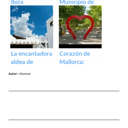
Ibiza
Municipio de
Binissalem en
Baleares
La encantadora
Corazón de
aldea de
Mallorca:
Binibeca en la
Manacor, la
Autor:
chomon
isla de Menorca
ciudad que lo
tiene todo.