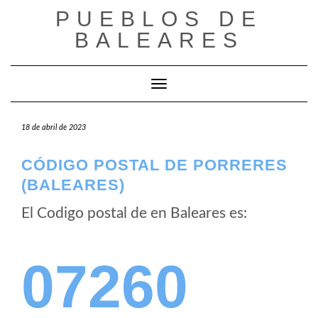
Saltar
PUEBLOS DE
al
BALEARES
contenido
Cambiar modo de navegación
18 de abril de 2023
CÓDIGO POSTAL DE PORRERES
(BALEARES)
El Codigo postal de
en Baleares es:
07260