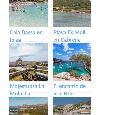
Santa María en
Mallorca.
Cala Bassa en
Playa Es Moll
Ibiza
en Cabrera
Majestuosa La
El encanto de
Mola: La
Son Bou:
Fortaleza de
descubre la
Menorca
belleza de