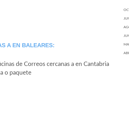
OC
JU
AG
JU
AS A
EN BALEARES:
MA
AB
icinas de Correos cercanas a en Cantabria
ta o paquete