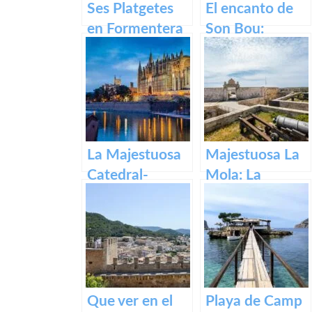
Ses Platgetes
El encanto de
en Formentera
Son Bou:
descubre la
belleza de
Menorca
La Majestuosa
Majestuosa La
Catedral-
Mola: La
Basílica de
Fortaleza de
Santa María en
Menorca
Mallorca.
Que ver en el
Playa de Camp