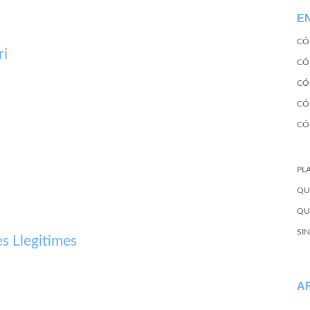
E
CÓ
ri
CÓ
CÓ
CÓ
CÓ
u
PL
QU
QU
SI
s Llegitimes
A