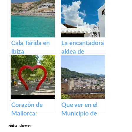
Cala Tarida en
La encantadora
Ibiza
aldea de
Binibeca en la
isla de Menorca
Corazón de
Que ver en el
Mallorca:
Municipio de
Manacor, la
Capdepera en
Autor:
chomon
ciudad que lo
Baleares