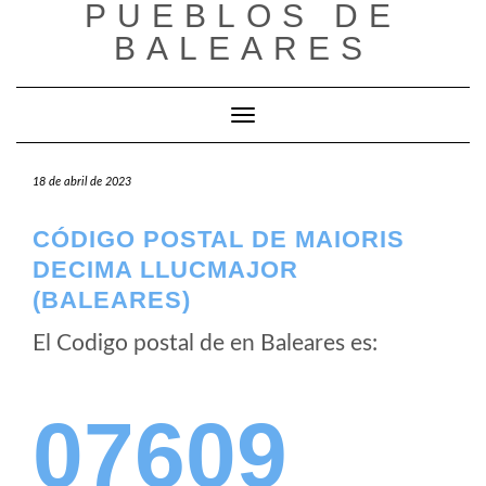
PUEBLOS DE
Saltar
al
BALEARES
contenido
Cambiar modo de navegación
18 de abril de 2023
CÓDIGO POSTAL DE MAIORIS
DECIMA LLUCMAJOR
(BALEARES)
El Codigo postal de
en Baleares es:
07609