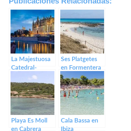
Publicaciones Relacionadas:
La Majestuosa
Ses Platgetes
Catedral-
en Formentera
Basílica de
Santa María en
Mallorca.
Playa Es Moll
Cala Bassa en
en Cabrera
Ibiza