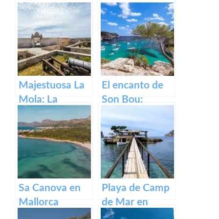
Majestuosa La
El encanto de
Mola: La
Son Bou:
Fortaleza de
descubre la
Menorca
belleza de
Menorca
Sa Canova en
Playa de Camp
Mallorca
de Mar en
Mallorca