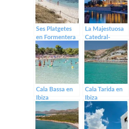
Ses Platgetes
La Majestuosa
en Formentera
Catedral-
Basílica de
Santa María en
Mallorca.
Cala Bassa en
Cala Tarida en
Ibiza
Ibiza