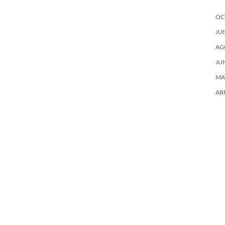
OC
JU
AG
JU
MA
AB