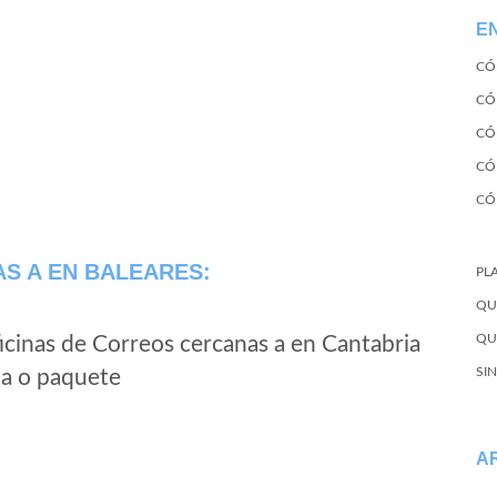
E
CÓ
CÓ
CÓ
CÓ
CÓ
AS A
EN BALEARES:
PL
QU
QU
icinas de Correos cercanas a en Cantabria
SI
ta o paquete
A