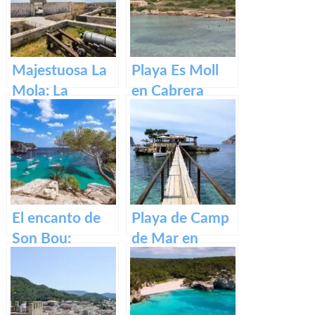
Majestuosa La
Playa Es Moll
Mola: La
en Cabrera
Fortaleza de
Menorca
El encanto de
Playa de Camp
Son Bou:
de Mar en
descubre la
Mallorca
belleza de
Menorca