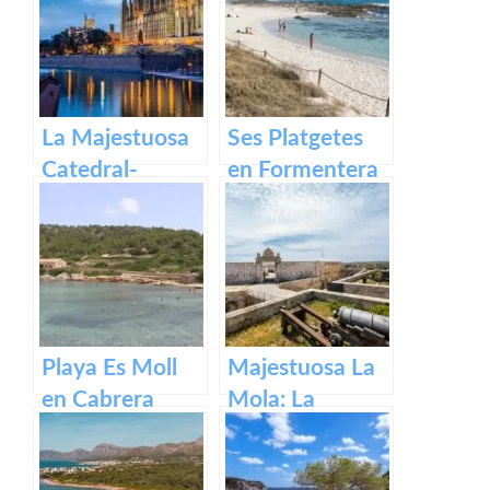
Baleares
La Majestuosa
Ses Platgetes
Catedral-
en Formentera
Basílica de
Santa María en
Mallorca.
Playa Es Moll
Majestuosa La
en Cabrera
Mola: La
Fortaleza de
Menorca