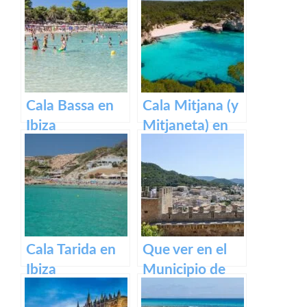
Cala Bassa en
Cala Mitjana (y
Ibiza
Mitjaneta) en
Menorca
Cala Tarida en
Que ver en el
Ibiza
Municipio de
Capdepera en