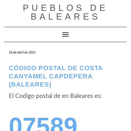
Saltar
PUEBLOS DE
al
BALEARES
contenido
Cambiar modo de navegación
18 de abril de 2023
CÓDIGO POSTAL DE COSTA
CANYAMEL CAPDEPERA
(BALEARES)
El Codigo postal de
en Baleares es:
07589