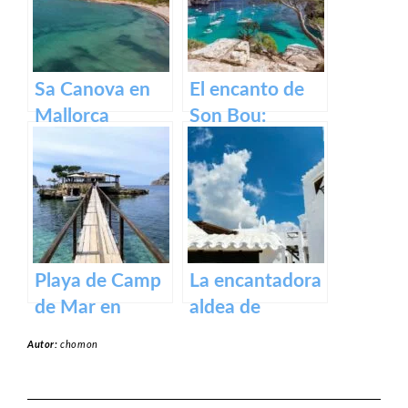
Sa Canova en
El encanto de
Mallorca
Son Bou:
descubre la
belleza de
Menorca
Playa de Camp
La encantadora
de Mar en
aldea de
Mallorca
Binibeca en la
Autor:
chomon
isla de Menorca