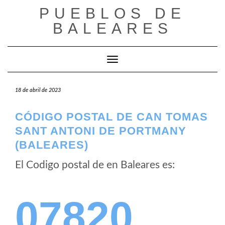
Saltar
PUEBLOS DE
al
BALEARES
contenido
Cambiar modo de navegación
18 de abril de 2023
CÓDIGO POSTAL DE CAN TOMAS
SANT ANTONI DE PORTMANY
(BALEARES)
El Codigo postal de
en Baleares es:
07820