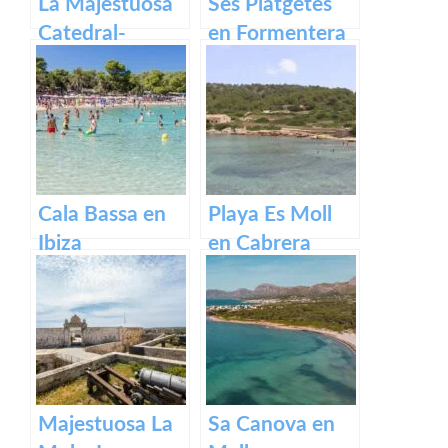
La Majestuosa
Ses Platgetes
Catedral-
en Formentera
Basílica de
Santa María en
Mallorca.
Cala Bassa en
Playa Es Moll
Ibiza
en Cabrera
Majestuosa La
Sa Canova en