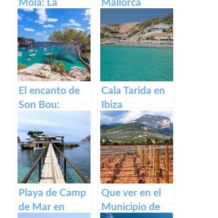
Mola: La
Mallorca
Fortaleza de
Menorca
El encanto de
Cala Tarida en
Son Bou:
Ibiza
descubre la
belleza de
Menorca
Playa de Camp
Que ver en el
de Mar en
Municipio de