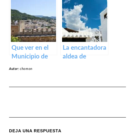
Mallorca
Binissalem en
Baleares
Que ver en el
La encantadora
Municipio de
aldea de
Capdepera en
Binibeca en la
Autor:
chomon
Baleares
isla de Menorca
DEJA UNA RESPUESTA