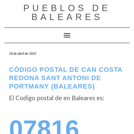
Saltar
PUEBLOS DE
al
BALEARES
contenido
Cambiar modo de navegación
18 de abril de 2023
CÓDIGO POSTAL DE CAN COSTA
REDONA SANT ANTONI DE
PORTMANY (BALEARES)
El Codigo postal de
en Baleares es:
07816