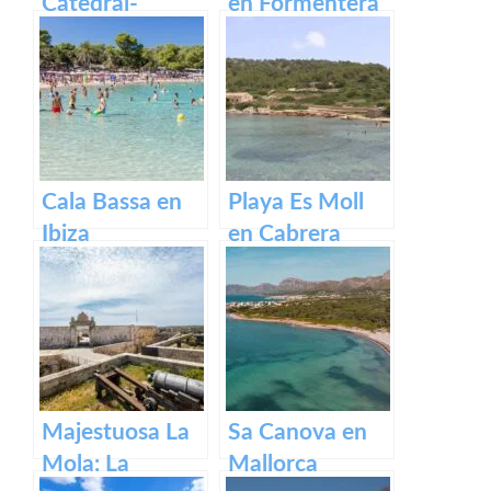
Catedral-
en Formentera
Basílica de
Santa María en
Mallorca.
Cala Bassa en
Playa Es Moll
Ibiza
en Cabrera
Majestuosa La
Sa Canova en
Mola: La
Mallorca