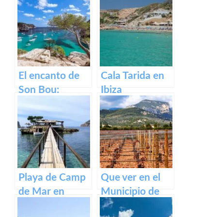
Fortaleza de
Menorca
El encanto de
Cala Tarida en
Son Bou:
Ibiza
descubre la
belleza de
Menorca
Playa de Camp
Que ver en el
de Mar en
Municipio de
Mallorca
Binissalem en