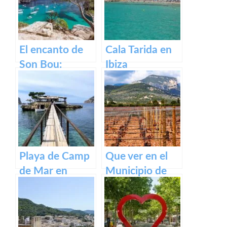
El encanto de
Cala Tarida en
Son Bou:
Ibiza
descubre la
belleza de
Menorca
Playa de Camp
Que ver en el
de Mar en
Municipio de
Mallorca
Binissalem en
Baleares