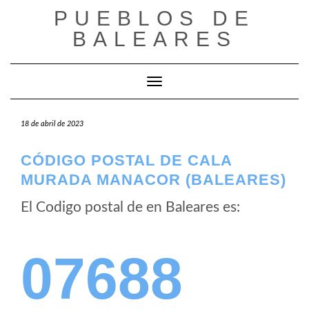
Saltar
PUEBLOS DE
al
BALEARES
contenido
Cambiar modo de navegación
18 de abril de 2023
CÓDIGO POSTAL DE CALA
MURADA MANACOR (BALEARES)
El Codigo postal de
en Baleares es:
07688