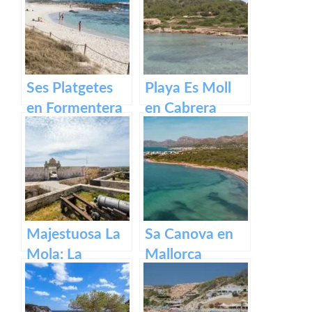
Santa María en
Mallorca.
Ses Platgetes
Playa Es Moll
en Formentera
en Cabrera
Majestuosa La
Sa Canova en
Mola: La
Mallorca
Fortaleza de
Menorca