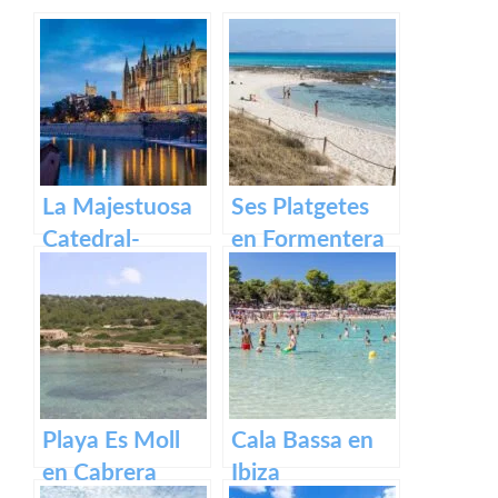
La Majestuosa
Ses Platgetes
Catedral-
en Formentera
Basílica de
Santa María en
Mallorca.
Playa Es Moll
Cala Bassa en
en Cabrera
Ibiza