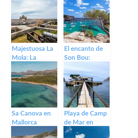
Majestuosa La
El encanto de
Mola: La
Son Bou:
Fortaleza de
descubre la
Menorca
belleza de
Menorca
Sa Canova en
Playa de Camp
Mallorca
de Mar en
Mallorca