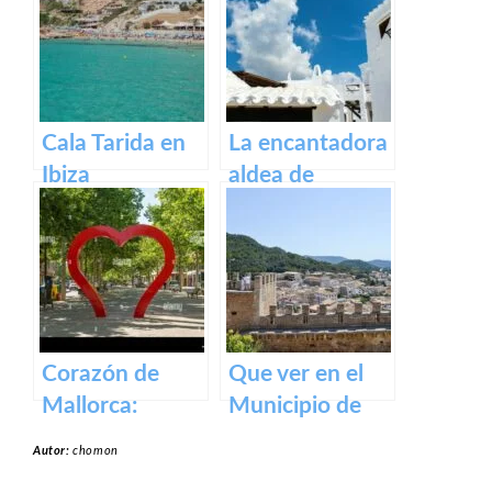
Cala Tarida en
La encantadora
Ibiza
aldea de
Binibeca en la
isla de Menorca
Corazón de
Que ver en el
Mallorca:
Municipio de
Manacor, la
Capdepera en
Autor:
chomon
ciudad que lo
Baleares