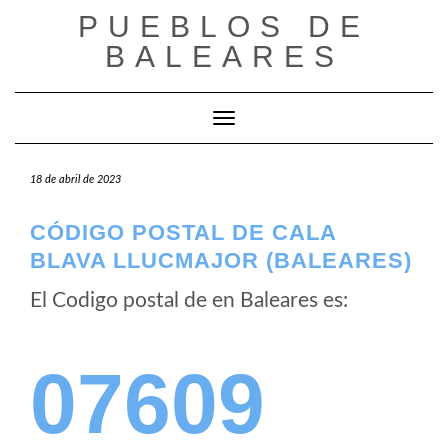
Saltar
PUEBLOS DE
al
BALEARES
contenido
Cambiar modo de navegación
18 de abril de 2023
CÓDIGO POSTAL DE CALA
BLAVA LLUCMAJOR (BALEARES)
El Codigo postal de
en Baleares es:
07609