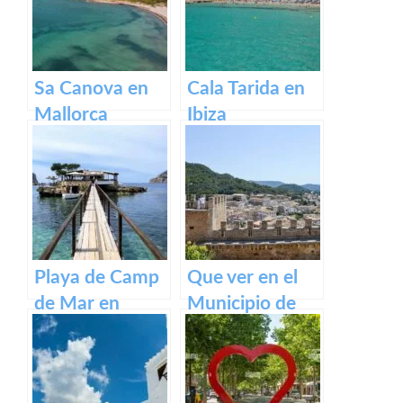
Menorca
Sa Canova en
Cala Tarida en
Mallorca
Ibiza
Playa de Camp
Que ver en el
de Mar en
Municipio de
Mallorca
Capdepera en
Baleares