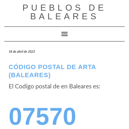
Saltar
PUEBLOS DE
al
BALEARES
contenido
Cambiar modo de navegación
18 de abril de 2023
CÓDIGO POSTAL DE ARTA
(BALEARES)
El Codigo postal de
en Baleares es:
07570