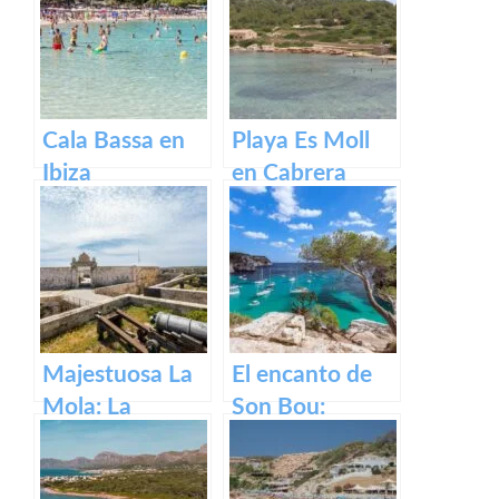
Santa María en
Mallorca.
Cala Bassa en
Playa Es Moll
Ibiza
en Cabrera
Majestuosa La
El encanto de
Mola: La
Son Bou:
Fortaleza de
descubre la
Menorca
belleza de