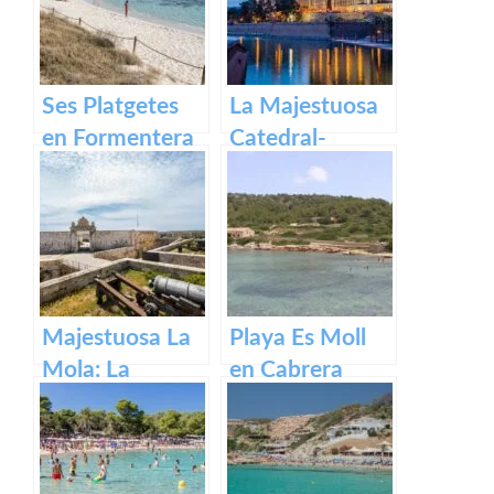
Ses Platgetes
La Majestuosa
en Formentera
Catedral-
Basílica de
Santa María en
Mallorca.
Majestuosa La
Playa Es Moll
Mola: La
en Cabrera
Fortaleza de
Menorca