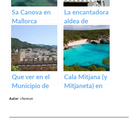
Sa Canova en
La encantadora
Mallorca
aldea de
Binibeca en la
isla de Menorca
Que ver en el
Cala Mitjana (y
Municipio de
Mitjaneta) en
Capdepera en
Menorca
Autor:
chomon
Baleares