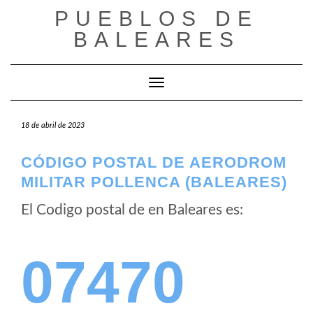
Saltar
PUEBLOS DE
al
BALEARES
contenido
Cambiar modo de navegación
18 de abril de 2023
CÓDIGO POSTAL DE AERODROM
MILITAR POLLENCA (BALEARES)
El Codigo postal de
en Baleares es:
07470