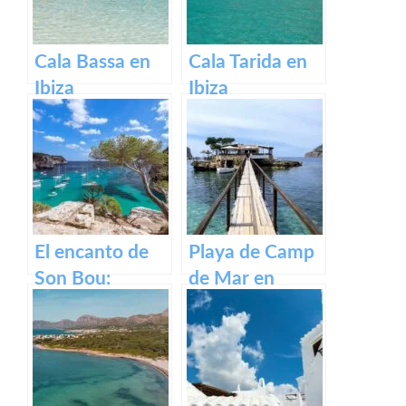
Cala Bassa en
Cala Tarida en
Ibiza
Ibiza
El encanto de
Playa de Camp
Son Bou:
de Mar en
descubre la
Mallorca
belleza de
Menorca