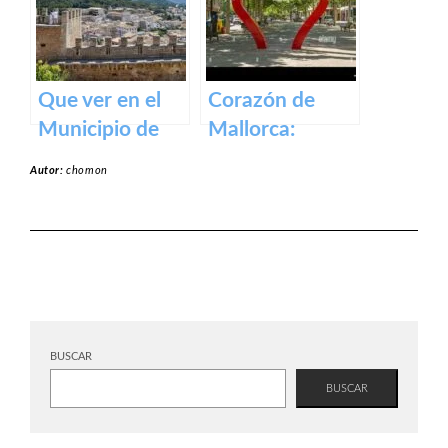
Que ver en el
Corazón de
Municipio de
Mallorca:
Capdepera en
Manacor, la
Autor:
chomon
Baleares
ciudad que lo
tiene todo.
BUSCAR
BUSCAR