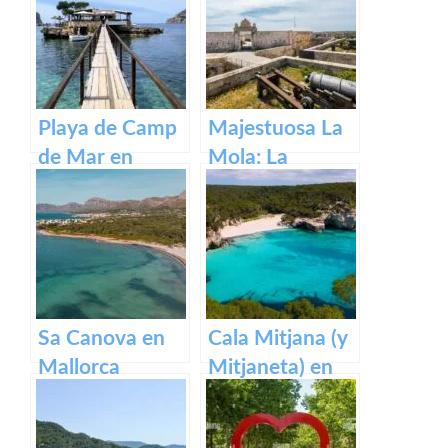
Playa de Camp
Majestuosa La
de Mar en
Mola: La
Mallorca
Fortaleza de
Menorca
Sa Canova en
Cala Mitjana (y
Mallorca
Mitjaneta) en
Menorca