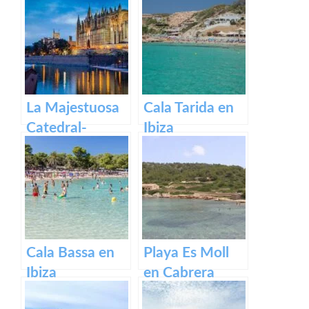
descubre la
belleza de
Menorca
La Majestuosa
Cala Tarida en
Catedral-
Ibiza
Basílica de
Santa María en
Mallorca.
Cala Bassa en
Playa Es Moll
Ibiza
en Cabrera