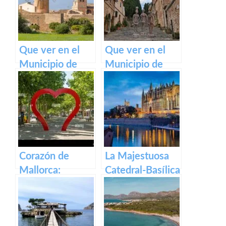
Que ver en el
Que ver en el
Municipio de
Municipio de
Algaida en
Pollença (Pollensa)
Baleares
en Baleares
Corazón de
La Majestuosa
Mallorca:
Catedral-Basílica
Manacor, la
de Santa María
ciudad que lo
en Mallorca.
tiene todo.