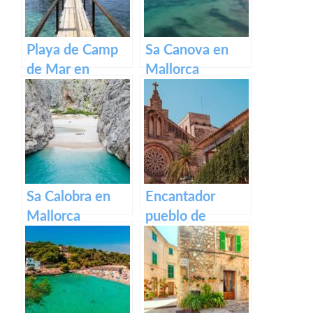
Playa de Camp
Sa Canova en
de Mar en
Mallorca
Mallorca
Sa Calobra en
Encantador
Mallorca
pueblo de
Alcúdia: historia
y belleza en
Mallorca